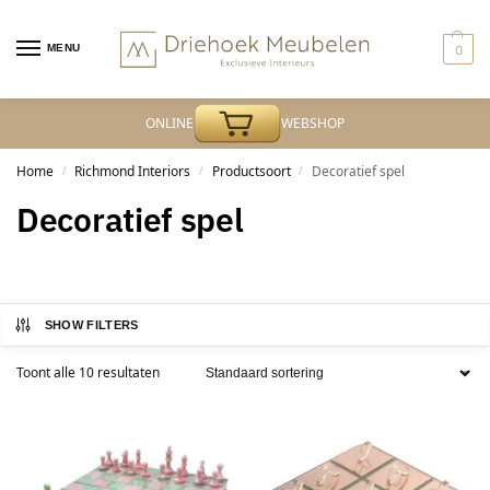
MENU
0
ONLINE
WEBSHOP
Home
Richmond Interiors
Productsoort
Decoratief spel
/
/
/
Decoratief spel
SHOW FILTERS
Toont alle 10 resultaten