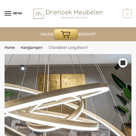
MENU
0
ONLINE
WEBSHOP
Home
Hanglampen
Chandelier Long Beach
/
/