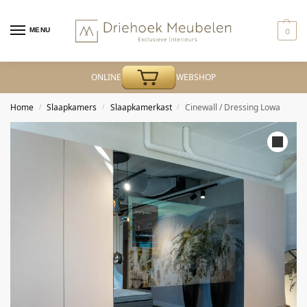
MENU
0
ONLINE
WEBSHOP
Home
Slaapkamers
Slaapkamerkast
Cinewall / Dressing Lowa
/
/
/