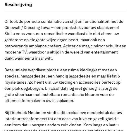
Beschrijving
Ontdek de perfecte combinatie van stijl en functionaliteit met de
Cinewall / Dressing Lowa – een pronkstuk voor uw slaapkamer!
Stel u eens voor: een romantische wandkast die niet alleen uw
garderobe op elegante wijze organiseert, maar ook een
betoverende ambiance creëert. Achter de magic mirror schuilt een
moderne TV, waardoor u altijd in de wereld van entertainment
duikt wanneer u maar wilt.
Deze unieke wandkast biedt u een ruime kledingkast met een
speciaal hanggedeelte, een handig leggedeelte én maar liefst 6
royale lades. Zo heeft u al uw kleding en accessoires perfect op
één plek opgeborgen. En alsof dat nog niet genoeg is, zorgt de
grote sfeerhaar met instelbare romantische kleuren voor de
ultieme sfeermaker in uw slaapkamer.
Bij Driehoek Meubelen vindt u dit exclusieve meubelstuk dat uw
interieur transformeert tot een oase van luxe en gezelligheid –
een item dat u nergens anders zult vinden. Kom langs en laat u
verrassen door de ongeëvenaarde charme en praktische luxe van