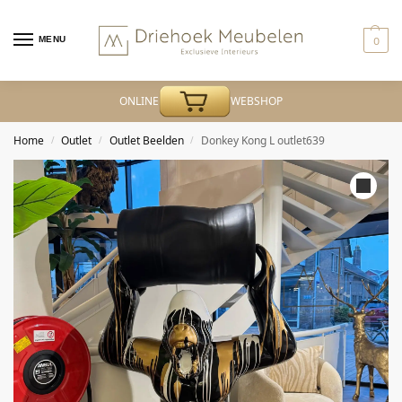
MENU
0
ONLINE
WEBSHOP
Home
Outlet
Outlet Beelden
Donkey Kong L outlet639
/
/
/