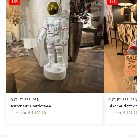
-50%
-36%
OUTLET BEELDEN
OUTLET BEELDE
Astronaut L outlet644
Biker outlet77
€
1.000,00
€
125,0
€
1.995,00
€
195,00