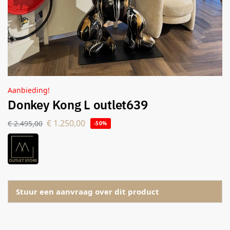
Aanbieding!
Donkey Kong L outlet639
€
1.250,00
€
2.495,00
-50%
Stuur een aanvraag over dit product