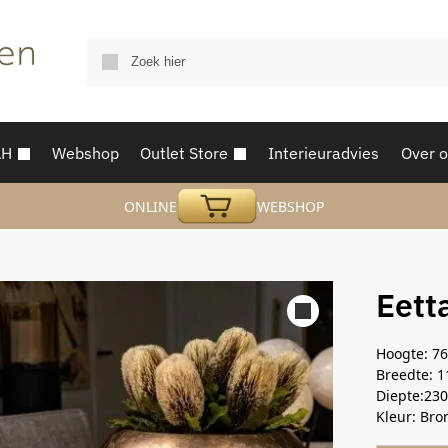
AH
Webshop
Outlet Store
Interieuradvies
Over 
ONLINE
WEBSHOP
Eett
Hoogte: 7
Breedte: 
Diepte:23
Kleur: Bron