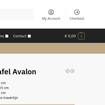
Zoeken
My Account
Checkout
ons
Contact
€
0,00
0
afel Avalon
6 cm
115 cm
0 cm
s travertijn