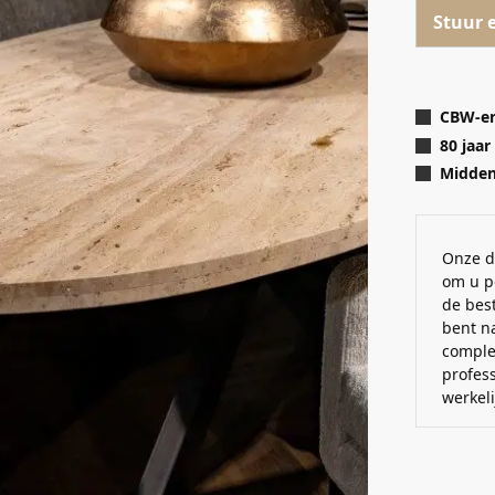
Stuur 
CBW-er
80 jaar
Midden 
Onze d
om u p
de best
bent n
comple
profes
werkel