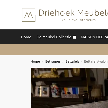
Home
De Meubel Collectie
MAISON DEBR
Home
Eetkamer
Eettafels
Eettafel Avalon
/
/
/