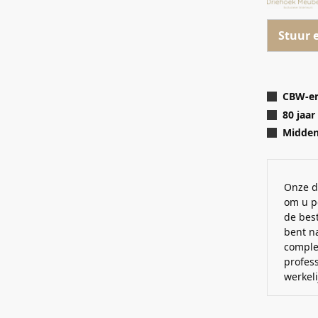
Stuur 
CBW-er
80 jaar
Midden 
Onze d
om u p
de best
bent n
comple
profes
werkel