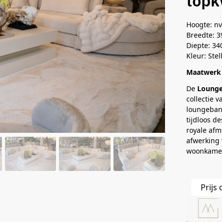
topk
Hoogte: nv
Breedte: 
Diepte: 34
Kleur: Stel
Maatwerk 
De
Lounge
collectie 
loungebank
tijdloos d
royale af
afwerking 
woonkame
Prijs