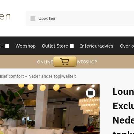
AH
Webshop
Outlet Store
Interieuradvies
Over 
ONLINE
WEBSHOP
sief comfort – Nederlandse topkwaliteit
Loun
Excl
Nede