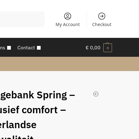
Zoeken
My Account
Checkout
ons
Contact
€
0,00
0
gebank Spring –
usief comfort –
rlandse