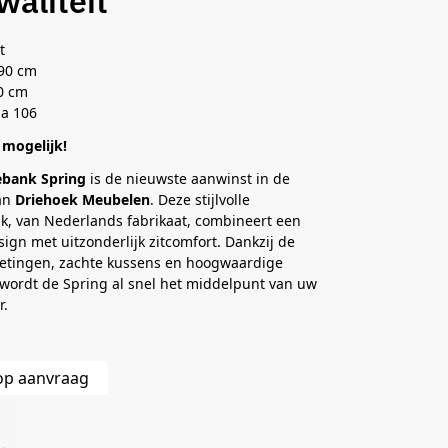
waliteit
t
390 cm
0 cm
la 106
mogelijk!
bank Spring
is de nieuwste aanwinst in de
van
Driehoek Meubelen
. Deze stijlvolle
, van Nederlands fabrikaat, combineert een
esign met uitzonderlijk zitcomfort. Dankzij de
metingen, zachte kussens en hoogwaardige
wordt de Spring al snel het middelpunt van uw
r.
 op aanvraag