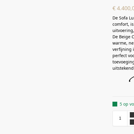
€
4.400,
De Sofa Lu
comfort, is
uitvoering,
De Beige Ch
warme, neu
verfijning
perfect vo
toevoeging 
uitstekend
5 op v