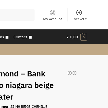
Zoeken
My Account
Checkout
ons
Contact
€
0,00
0
mond – Bank
o niagara beige
ater
mmer:
S5149 BEIGE CHENILLE