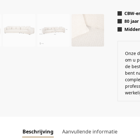
CBW-er
80 jaar
Midden 
Onze d
om u p
de best
bent n
comple
profes
werkel
Beschrijving
Aanvullende informatie