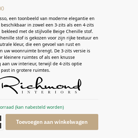
00
sso, een toonbeeld van moderne elegantie en
 beschikbaar in zowel een 3-zits als een 4-zits
 bekleed met de stijlvolle Beige Chenille stof.
enille stof is gekozen voor zijn rijke textuur en
trale kleur, die een gevoel van rust en
 in uw woonruimte brengt. De 3-zits versie is
or kleinere ruimtes of als een knusse
aan uw interieur, terwijl de 4-zits optie
 past in grotere ruimtes.
oorraad (kan nabesteld worden)
Toevoegen aan winkelwagen