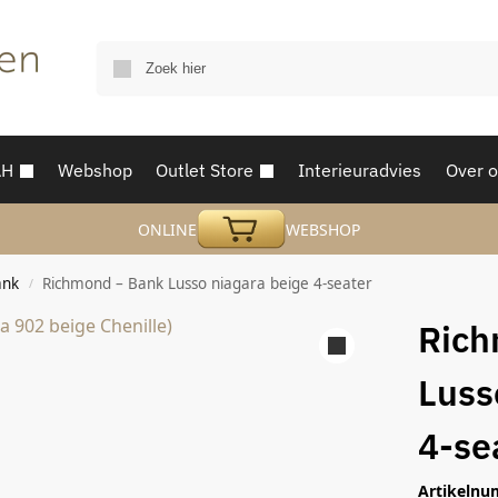
AH
Webshop
Outlet Store
Interieuradvies
Over 
ONLINE
WEBSHOP
ank
Richmond – Bank Lusso niagara beige 4-seater
/
Rich
Luss
4-se
Artikelnu