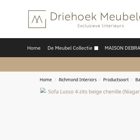
Home
De Meubel Collectie
MAISON DEBR
Home
Richmond Interiors
Productsoort
B
/
/
/