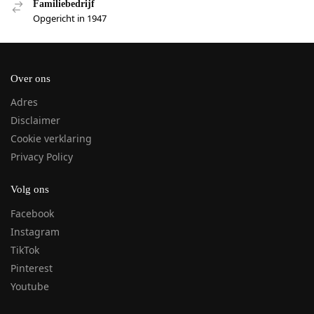
Familiebedrijf
Opgericht in 1947
Over ons
Adres
Disclaimer
Cookie verklaring
Privacy Policy
Volg ons
Facebook
Instagram
TikTok
Pinterest
Youtube