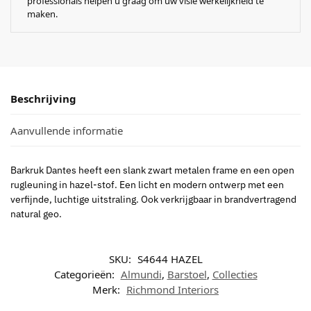
professionals helpen u graag om uw visie werkelijkheid te
maken.
Beschrijving
Aanvullende informatie
Barkruk Dantes heeft een slank zwart metalen frame en een open
rugleuning in hazel-stof. Een licht en modern ontwerp met een
verfijnde, luchtige uitstraling. Ook verkrijgbaar in brandvertragend
natural geo.
SKU:
S4644 HAZEL
Categorieën:
Almundi
,
Barstoel
,
Collecties
Merk:
Richmond Interiors