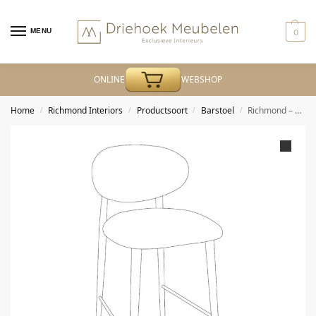
MENU
0
ONLINE
WEBSHOP
Home
Richmond Interiors
Productsoort
Barstoel
Richmond – Barstoel Dantes hazel
/
/
/
/