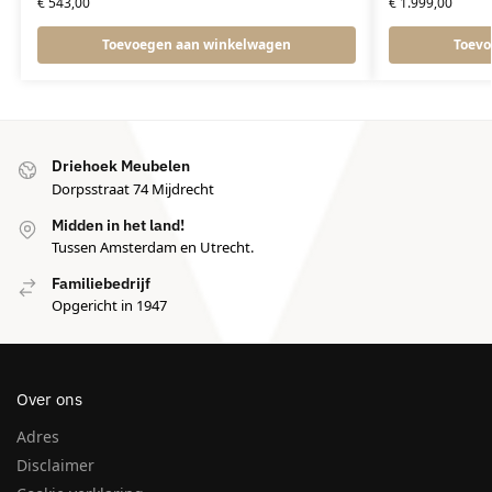
€
543,00
€
1.999,00
Toevoegen aan winkelwagen
Toevo
Driehoek Meubelen
Dorpsstraat 74 Mijdrecht
Midden in het land!
Tussen Amsterdam en Utrecht.
Familiebedrijf
Opgericht in 1947
Over ons
Adres
Disclaimer