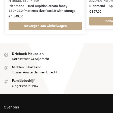
ALMUNDI
,
BED
,
NIEUW
ALMUNDI
,
NIEUW
Richmond – Bed Cupidon cream fancy
Richmond – Spi
180×210 (mattress size (excl.)) with storage
€
397,00
€
1.849,00
Toevo
Toevoegen aan winkelwagen
Driehoek Meubelen
Dorpsstraat 74 Mijdrecht
Midden in het land!
Tussen Amsterdam en Utrecht.
Familiebedrijf
Opgericht in 1947
Over ons