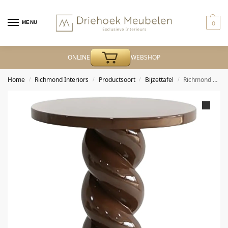
MENU
0
ONLINE
WEBSHOP
Home
Richmond Interiors
Productsoort
Bijzettafel
Richmond – Bijzettafel Coco Chestnut
/
/
/
/