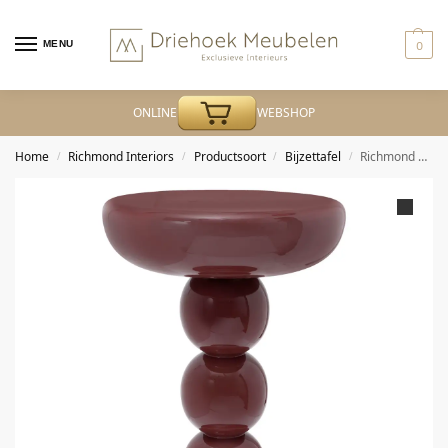
MENU
0
ONLINE
WEBSHOP
Home
Richmond Interiors
Productsoort
Bijzettafel
Richmond – Bijzettafel Reid burgundy
/
/
/
/