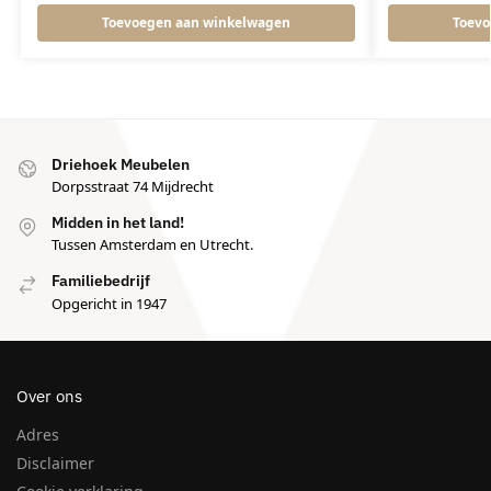
Toevoegen aan winkelwagen
Toevo
Driehoek Meubelen
Dorpsstraat 74 Mijdrecht
Midden in het land!
Tussen Amsterdam en Utrecht.
Familiebedrijf
Opgericht in 1947
Over ons
Adres
Disclaimer