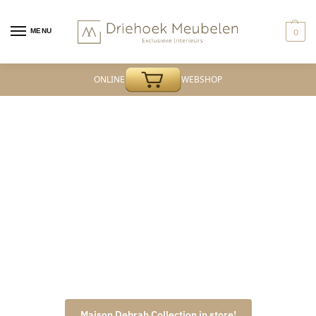
MENU
0
ONLINE
WEBSHOP
Driehoek Meubelen
Woonwinkel & Experience Center
Maison Debrah Collection in store!