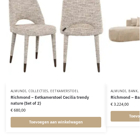
ALMUNDI
,
COLLECTIES
,
EETKAMERSTOEL
ALMUNDI
,
BANK
Richmond – Eetkamerstoel Cecilia trendy
Richmond – Ban
nature (Set of 2)
€
3.224,00
€
680,00
Toevo
Toevoegen aan winkelwagen