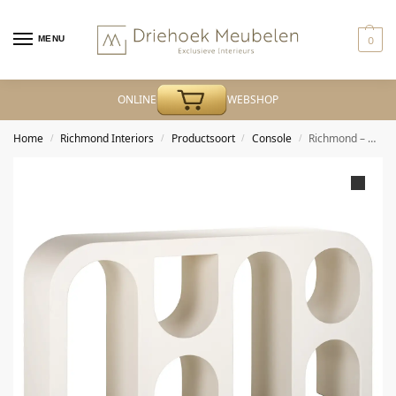
MENU
0
ONLINE
WEBSHOP
Home
Richmond Interiors
Productsoort
Console
Richmond – Console Bloomstone white 150
/
/
/
/