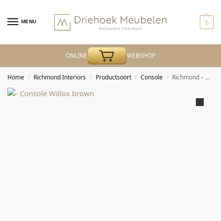
MENU
0
ONLINE
WEBSHOP
Home
Richmond Interiors
Productsoort
Console
Richmond – Console Willox beige
/
/
/
/