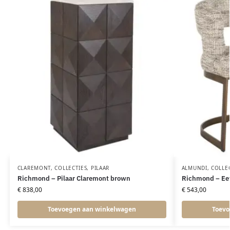
CLAREMONT
,
COLLECTIES
,
PILAAR
ALMUNDI
,
COLLE
Richmond – Pilaar Claremont brown
Richmond – Eet
€
838,00
€
543,00
Toevoegen aan winkelwagen
Toevo