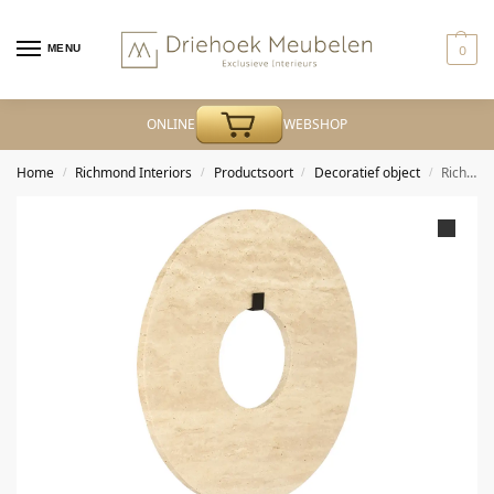
MENU
0
ONLINE
WEBSHOP
Home
Richmond Interiors
Productsoort
Decoratief object
Richmond – Decoratief object Manou beige large
/
/
/
/