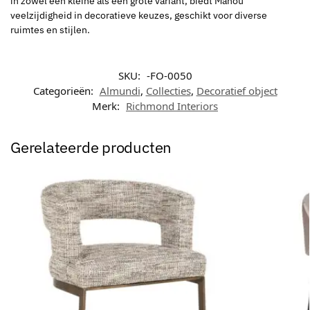
in zowel een kleine als een grote variant, biedt Manou
veelzijdigheid in decoratieve keuzes, geschikt voor diverse
ruimtes en stijlen.
SKU:
-FO-0050
Categorieën:
Almundi
,
Collecties
,
Decoratief object
Merk:
Richmond Interiors
Gerelateerde producten