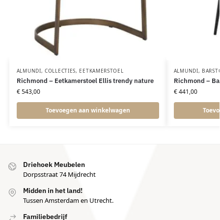
ALMUNDI
,
COLLECTIES
,
EETKAMERSTOEL
ALMUNDI
,
BARST
Richmond – Eetkamerstoel Ellis trendy nature
Richmond – Bar
€
543,00
€
441,00
Toevoegen aan winkelwagen
Toevo
Driehoek Meubelen
Dorpsstraat 74 Mijdrecht
Midden in het land!
Tussen Amsterdam en Utrecht.
Familiebedrijf