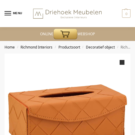
MENU
0
ONLINE
WEBSHOP
Home
Richmond Interiors
Productsoort
Decoratief object
Richmond – Decoratief object Molly orange tissue box
/
/
/
/