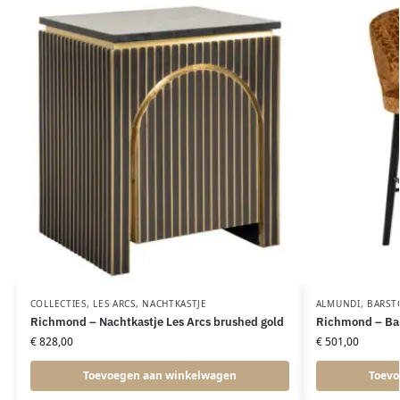
COLLECTIES
,
LES ARCS
,
NACHTKASTJE
ALMUNDI
,
BARST
Richmond – Nachtkastje Les Arcs brushed gold
Richmond – Bars
€
828,00
€
501,00
Toevoegen aan winkelwagen
Toevo