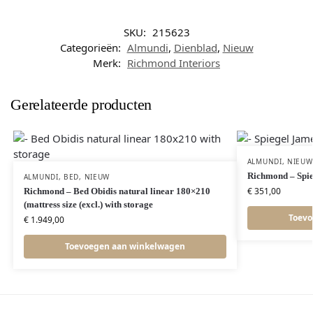
SKU:
215623
Categorieën:
Almundi
,
Dienblad
,
Nieuw
Merk:
Richmond Interiors
Gerelateerde producten
ALMUNDI
,
NIEUW
Richmond – Spie
ALMUNDI
,
BED
,
NIEUW
€
351,00
Richmond – Bed Obidis natural linear 180×210
(mattress size (excl.) with storage
Toevo
€
1.949,00
Toevoegen aan winkelwagen