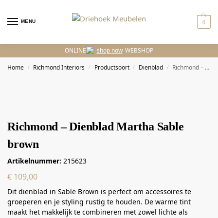
MENU
0
ONLINE
WEBSHOP
Home
Richmond Interiors
Productsoort
Dienblad
Richmond – Dienblad Martha Sable brown
/
/
/
/
Richmond – Dienblad Martha Sable
brown
Artikelnummer:
215623
€
109,00
Dit dienblad in Sable Brown is perfect om accessoires te
groeperen en je styling rustig te houden. De warme tint
maakt het makkelijk te combineren met zowel lichte als