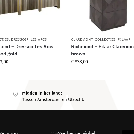
CTIES
,
DRESSOIR
,
LES ARCS
CLAREMONT
,
COLLECTIES
,
PILAAR
ond – Dressoir Les Arcs
Richmond – Pilaar Claremon
hed gold
brown
3,00
€
838,00
Midden in het land!
Tussen Amsterdam en Utrecht.
Webshop
CBW-erkende winkel