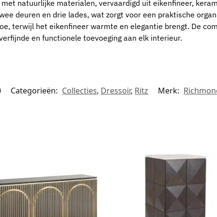
et natuurlijke materialen, vervaardigd uit eikenfineer, kerami
ee deuren en drie lades, wat zorgt voor een praktische organ
 toe, terwijl het eikenfineer warmte en elegantie brengt. De c
erfijnde en functionele toevoeging aan elk interieur.
0
Categorieën:
Collecties
,
Dressoir
,
Ritz
Merk:
Richmond