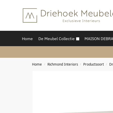
Home
De Meubel Collectie
MAISON DEBR
Home
Richmond Interiors
Productsoort
Dr
/
/
/