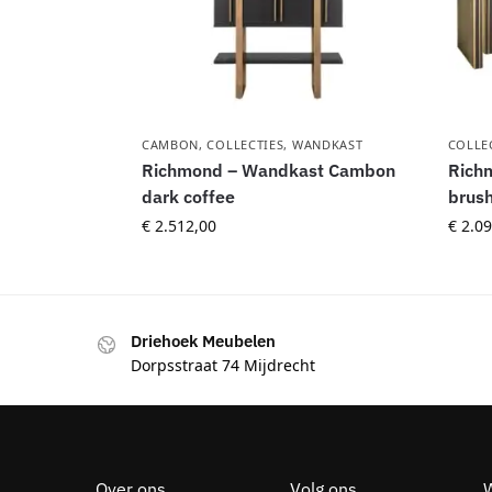
CAMBON
,
COLLECTIES
,
WANDKAST
COLLE
Richmond – Wandkast Cambon
Richm
dark coffee
brus
€
2.512,00
€
2.09
Driehoek Meubelen
Dorpsstraat 74 Mijdrecht
Over ons
Volg ons