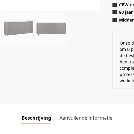
CBW-er
80 jaar
Midden 
Onze d
om u p
de best
bent n
comple
profes
werkel
Beschrijving
Aanvullende informatie