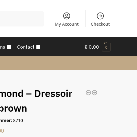
Zoeken
My Account
Checkout
ons
Contact
€
0,00
0
mond – Dressoir
 brown
mmer:
8710
00