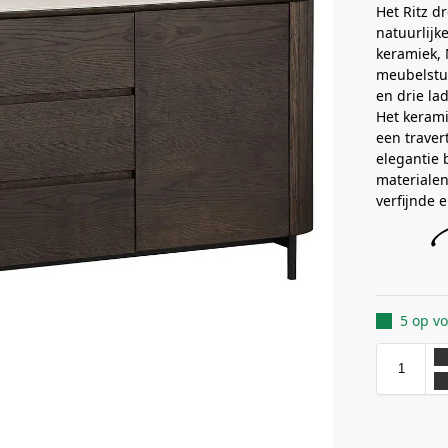
Het Ritz d
natuurlijk
keramiek, 
meubelstu
en drie la
Het kerami
een traver
elegantie
materialen
verfijnde 
5 op v