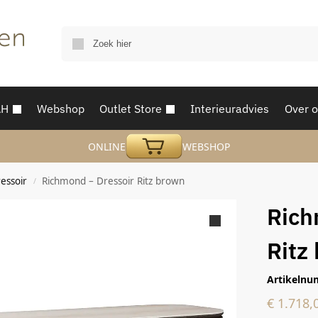
AH
Webshop
Outlet Store
Interieuradvies
Over 
ONLINE
WEBSHOP
essoir
Richmond – Dressoir Ritz brown
/
Rich
Ritz
Artikelnu
€
1.718,