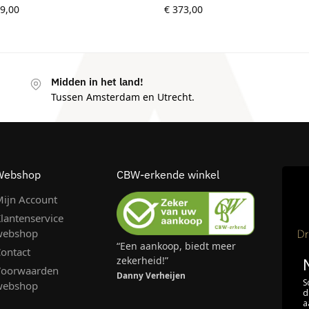
9,00
€
373,00
Midden in het land!
Tussen Amsterdam en Utrecht.
Webshop
CBW-erkende winkel
ijn Account
lantenservice
webshop
“Een aankoop, biedt meer
ontact
zekerheid!”
Voorwaarden
Danny Verheijen
S
webshop
d
a