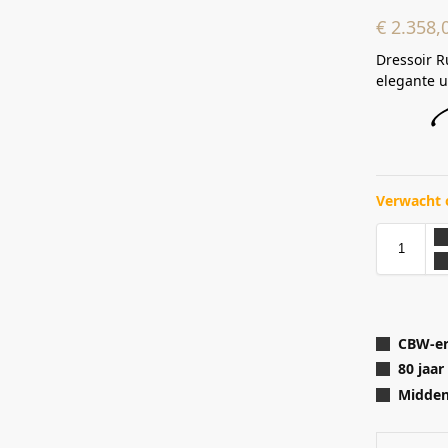
€
2.358,
Dressoir R
elegante ui
Verwacht 
CBW-er
80 jaar
Midden 