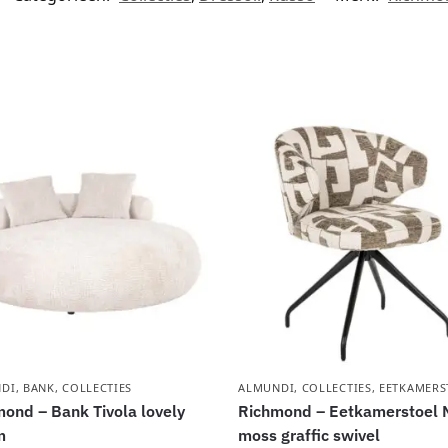
DI
,
BANK
,
COLLECTIES
ALMUNDI
,
COLLECTIES
,
EETKAMERS
ond – Bank Tivola lovely
Richmond – Eetkamerstoel M
m
moss graffic swivel