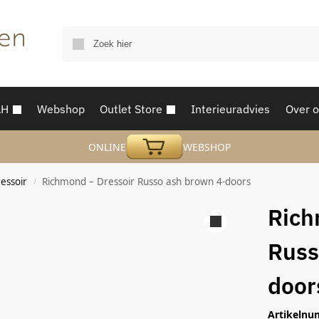
AH
Webshop
Outlet Store
Interieuradvies
Over 
ONLINE
WEBSHOP
essoir
Richmond – Dressoir Russo ash brown 4-doors
/
Rich
Russ
door
Artikelnu