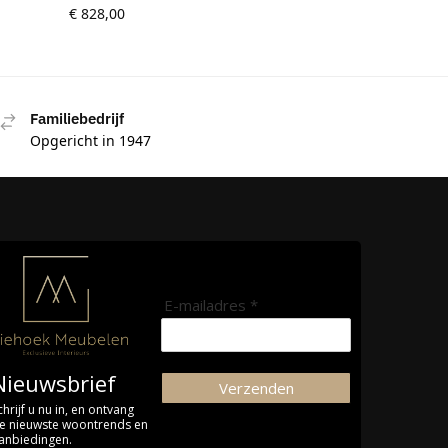
€
828,00
Familiebedrijf
Opgericht in 1947
E-mailadres *
Nieuwsbrief
Verzenden
chrijf u nu in, en ontvang
e nieuwste woontrends en
anbiedingen.