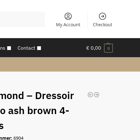
Zoeken
My Account
Checkout
ons
Contact
€
0,00
0
mond – Dressoir
o ash brown 4-
s
mmer:
6904