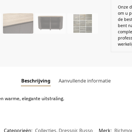
Onze d
om u p
de best
bent n
comple
profes
werkel
Beschrijving
Aanvullende informatie
en warme, elegante uitstraling.
Categorieën:
Collecties
,
Dressoir
,
Russo
Merk:
Richmon