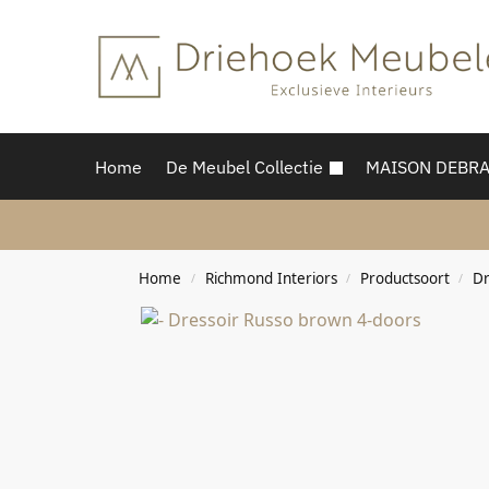
Home
De Meubel Collectie
MAISON DEBR
Home
Richmond Interiors
Productsoort
Dr
/
/
/