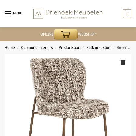
MENU
0
ONLINE
WEBSHOP
Home
Richmond Interiors
Productsoort
Eetkamerstoel
Richmond – Eetkamerstoel Odarby brown omara (Set of 2)
/
/
/
/