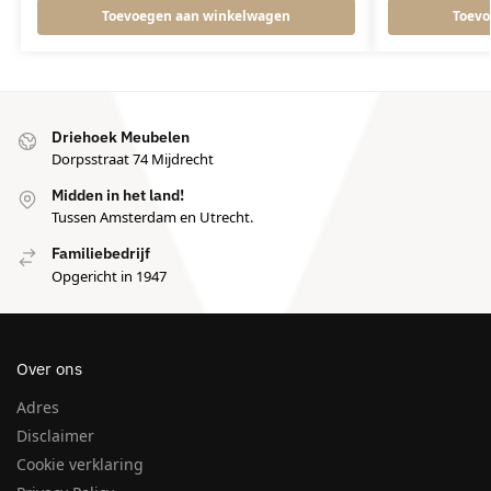
Toevoegen aan winkelwagen
Toevo
Driehoek Meubelen
Dorpsstraat 74 Mijdrecht
Midden in het land!
Tussen Amsterdam en Utrecht.
Familiebedrijf
Opgericht in 1947
Over ons
Adres
Disclaimer
Cookie verklaring