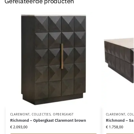
Gerelateerde producten
CLAREMONT
,
COLLECTIES
,
OPBERGKAST
CLAREMONT
,
COL
Richmond – Opbergkast Claremont brown
Richmond – Sal
€
2.093,00
€
1.758,00