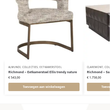
ALMUNDI
,
COLLECTIES
,
EETKAMERSTOEL
CLAREMONT
,
COL
Richmond – Eetkamerstoel Ellis trendy nature
Richmond – Sal
€
543,00
€
1.758,00
Toevoegen aan winkelwagen
Toevo