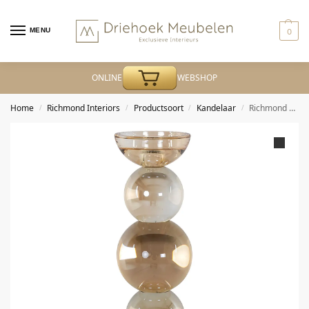
MENU
0
ONLINE
WEBSHOP
Home
Richmond Interiors
Productsoort
Kandelaar
Richmond – Kandelaar Emie brown small
/
/
/
/