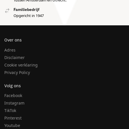
Tussen Amsterdam en Utrecht.
Familiebedrijf
Opgericht in 1947
Over ons
Adres
Disclaimer
Cookie verklaring
Privacy Policy
Volg ons
Facebook
Instagram
TikTok
Pinterest
Youtube