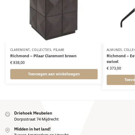
CLAREMONT
,
COLLECTIES
,
PILAAR
ALMUNDI
,
COLLE
Richmond – Pilaar Claremont brown
Richmond – Eet
swivel
€
838,00
€
373,00
Toevoegen aan winkelwagen
Toevo
Driehoek Meubelen
Dorpsstraat 74 Mijdrecht
Midden in het land!