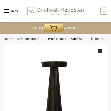
MENU
0
ONLINE
WEBSHOP
Home
Richmond Interiors
Productsoort
Kandelaar
Richmond – Kandelaar Evola bronze L
/
/
/
/