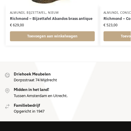
ALMUNDI
,
BIJZETTAFEL
,
NIEUW
ALMUNDI
,
CONSO
Richmond – Bijzettafel Abandos brass antique
Richmond – Con
€
629,00
€
523,00
Toevoegen aan winkelwagen
Toevo
Driehoek Meubelen
Dorpsstraat 74 Mijdrecht
Midden in het land!
Tussen Amsterdam en Utrecht.
Familiebedrijf
Opgericht in 1947