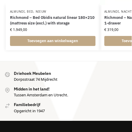
ALMUNDI
,
BED
,
NIEUW
ALMUNDI
,
NACHT
Richmond – Bed Obidis natural linear 180×210
Richmond – Nac
(mattress size (excl.) with storage
1-drawer
€
1.949,00
€
319,00
Toevoegen aan winkelwagen
Toevo
Driehoek Meubelen
Dorpsstraat 74 Mijdrecht
Midden in het land!
Tussen Amsterdam en Utrecht.
Familiebedrijf
Opgericht in 1947