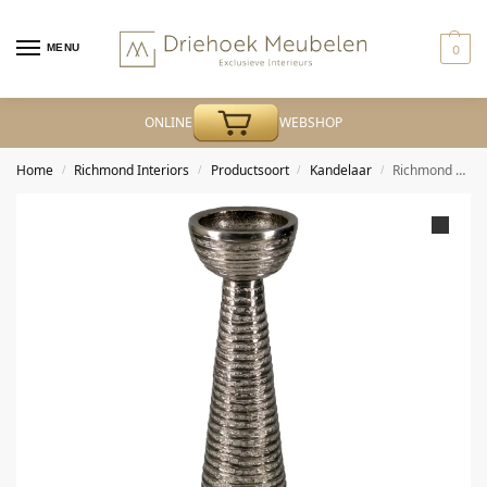
MENU
0
ONLINE
WEBSHOP
Home
Richmond Interiors
Productsoort
Kandelaar
Richmond – Kandelaar Jola brass antique small
/
/
/
/