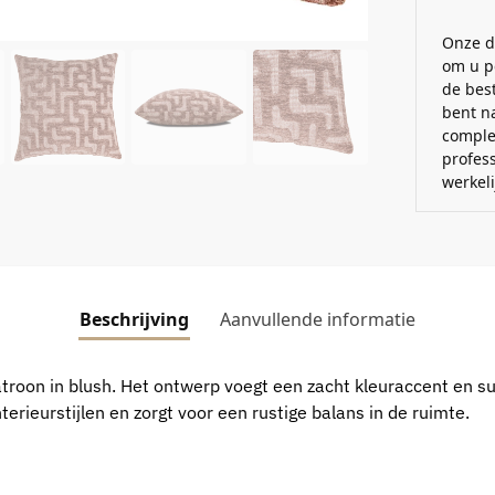
Onze d
om u p
de best
bent n
comple
profes
werkel
Beschrijving
Aanvullende informatie
atroon in blush. Het ontwerp voegt een zacht kleuraccent en su
rieurstijlen en zorgt voor een rustige balans in de ruimte.