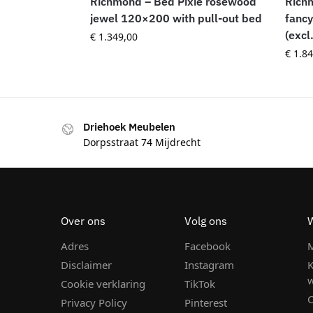
Richmond – Bed Pixie rosewood
Rich
jewel 120×200 with pull-out bed
fancy
(excl
€
1.349,00
€
1.84
Driehoek Meubelen
Dorpsstraat 74 Mijdrecht
Over ons
Volg ons
Adres
Facebook
M
Disclaimer
Instagram
K
Cookie verklaring
TikTok
C
Privacy Policy
Pinterest