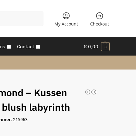
Zoeken
My Account
Checkout
ons
Contact
€
0,00
0
mond – Kussen
 blush labyrinth
mmer:
215963