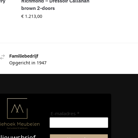
ery
Richmond – Dressoir Callahan
brown 2-doors
€
1.213,00
Familiebedrijf
Opgericht in 1947
E-mailadres *
Nieuwsbrief