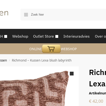
AH
Webshop
Outlet Store
Interieuradvies
Over 
ONLINE
WEBSHOP
ssen
Richmond – Kussen Lexa blush labyrinth
/
Rich
Lexa
Artikelnu
€
42,00