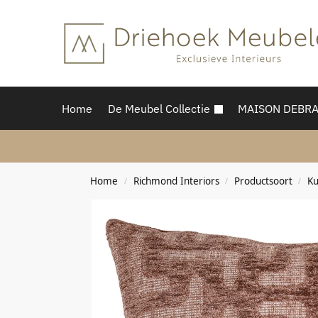
Home
De Meubel Collectie
MAISON DEBR
Home
Richmond Interiors
Productsoort
Ku
/
/
/