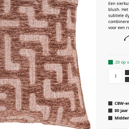
Een sierku
blush. Het
subtiele d
combineren
voor een r
20 op 
CBW-er
80 jaar
Midden 