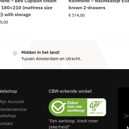
mond – Bed Cupidon cream
Richmond – Nachtkastje Ell
 180×210 (mattress size
brown 2-drawers
.)) with storage
€
514,00
9,00
Midden in het land!
Tussen Amsterdam en Utrecht.
Webshop
CBW-erkende winkel
ijn Account
lantenservice
webshop
“Een aankoop, biedt meer
ontact
zekerheid!”