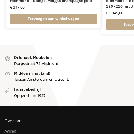
Richmond – Spiegel Morgan champagne gold
Richmond – Be
180×210 (mattre
€
397,00
€
1.849,00
Toevoegen aan winkelwagen
Toevo
Driehoek Meubelen
Dorpsstraat 74 Mijdrecht
Midden in het land!
Tussen Amsterdam en Utrecht.
Familiebedrijf
Opgericht in 1947
Over ons
Adres