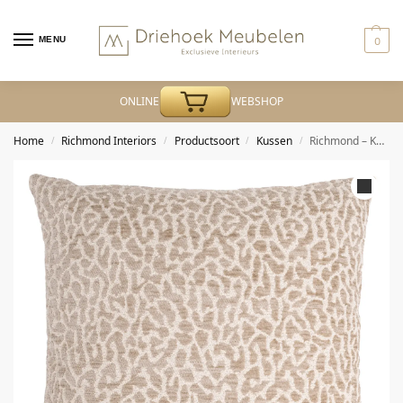
MENU
0
ONLINE
WEBSHOP
Home
Richmond Interiors
Productsoort
Kussen
Richmond – Kussen Noa beige leopard
/
/
/
/