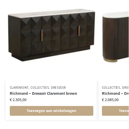
CLAREMONT
,
COLLECTIES
,
DRESSOIR
COLLECTIES
,
DRE
Richmond – Dressoir Claremont brown
Richmond – Dre
€
2.305,00
€
2.085,00
Toevoegen aan winkelwagen
Toevo