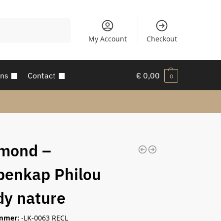
Zoeken
My Account
Checkout
ons
Contact
€
0,00
0
mond –
enkap Philou
dy nature
mmer:
-LK-0063 RECL