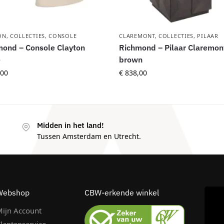
ON
,
COLLECTIES
,
CONSOLE
CLAREMONT
,
COLLECTIES
,
PILAAR
ond – Console Clayton
Richmond – Pilaar Claremon
e
brown
00
€
838,00
Midden in het land!
Tussen Amsterdam en Utrecht.
Webshop
CBW-erkende winkel
ijn Account
lantenservice