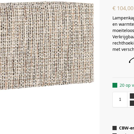
€
104,00
Lampenkap 
en warmte 
moeiteloos 
Verkrijgba
rechthoeki
met versc
20 op 
CBW-er