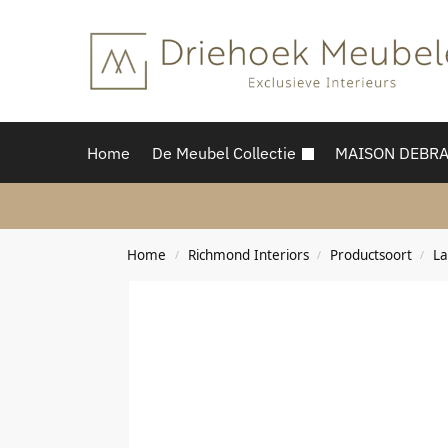
Home
De Meubel Collectie
MAISON DEBR
Home
Richmond Interiors
Productsoort
L
/
/
/