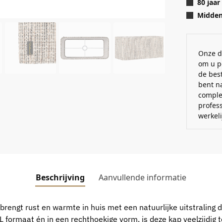
80 jaar
Midden 
Onze d
om u p
de best
bent n
comple
profes
werkel
Beschrijving
Aanvullende informatie
rengt rust en warmte in huis met een natuurlijke uitstraling d
XL formaat én in een rechthoekige vorm, is deze kap veelzijdig