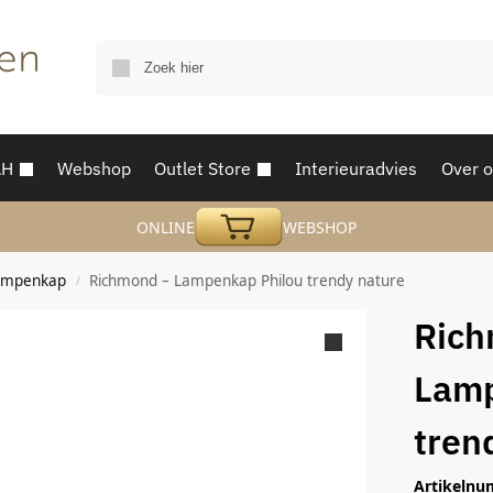
AH
Webshop
Outlet Store
Interieuradvies
Over 
ONLINE
WEBSHOP
ampenkap
Richmond – Lampenkap Philou trendy nature
/
Rich
Lamp
tren
Artikelnu