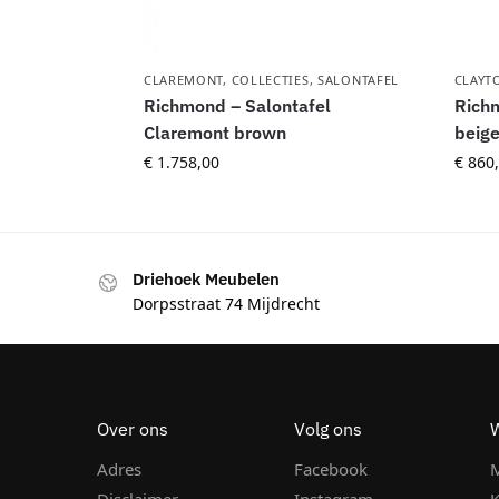
CLAREMONT
,
COLLECTIES
,
SALONTAFEL
CLAYT
Richmond – Salontafel
Richm
Claremont brown
beig
€
1.758,00
€
860,
Driehoek Meubelen
Dorpsstraat 74 Mijdrecht
Over ons
Volg ons
Adres
Facebook
M
Disclaimer
Instagram
K