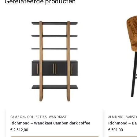
Gerelateerde producten
CAMBON
,
COLLECTIES
,
WANDKAST
ALMUNDI
,
BARST
Richmond – Wandkast Cambon dark coffee
Richmond – Bars
€
2.512,00
€
501,00