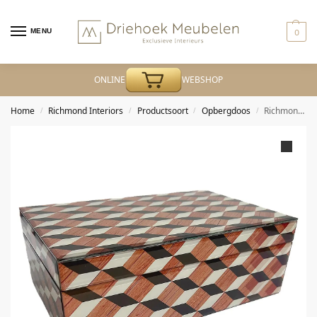
MENU
0
ONLINE
WEBSHOP
Home
Richmond Interiors
Productsoort
Opbergdoos
Richmond – Opbergdoos Chady multicolor large
/
/
/
/