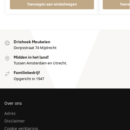
Toevoegen aan winkelwagen
Toevo
Driehoek Meubelen
Dorpsstraat 74 Mijdrecht
Midden in het land!
Tussen Amsterdam en Utrecht.
Familiebedrijf
Opgericht in 1947
Over ons
Adres
Disclaimer
Cookie verklaring