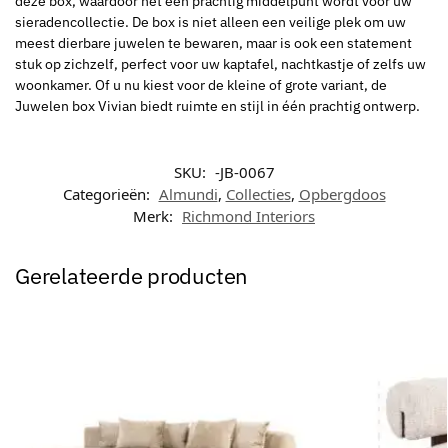
deze box, waardoor het een prachtig middelpunt wordt voor uw
sieradencollectie. De box is niet alleen een veilige plek om uw
meest dierbare juwelen te bewaren, maar is ook een statement
stuk op zichzelf, perfect voor uw kaptafel, nachtkastje of zelfs uw
woonkamer. Of u nu kiest voor de kleine of grote variant, de
Juwelen box Vivian biedt ruimte en stijl in één prachtig ontwerp.
SKU:
-JB-0067
Categorieën:
Almundi
,
Collecties
,
Opbergdoos
Merk:
Richmond Interiors
Gerelateerde producten