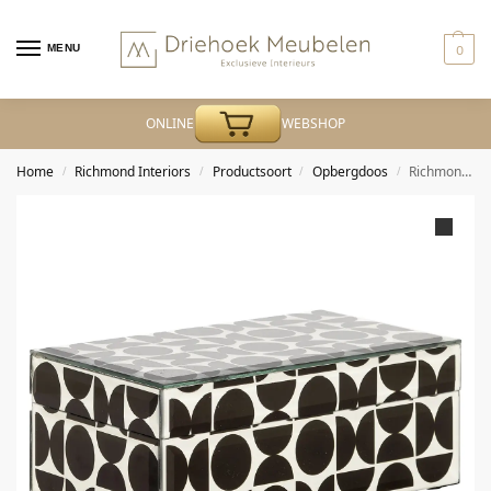
MENU
0
ONLINE
WEBSHOP
Home
Richmond Interiors
Productsoort
Opbergdoos
Richmond – Opbergdoos Vivian black small
/
/
/
/