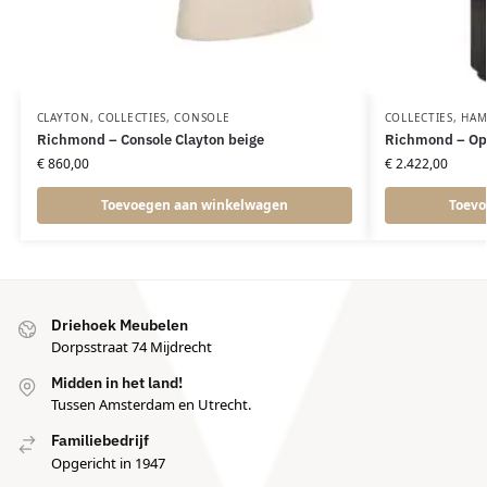
CLAYTON
,
COLLECTIES
,
CONSOLE
COLLECTIES
,
HAM
Richmond – Console Clayton beige
Richmond – Op
€
860,00
€
2.422,00
Toevoegen aan winkelwagen
Toevo
Driehoek Meubelen
Dorpsstraat 74 Mijdrecht
Midden in het land!
Tussen Amsterdam en Utrecht.
Familiebedrijf
Opgericht in 1947