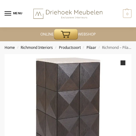
MENU
0
ONLINE
WEBSHOP
Home
Richmond Interiors
Productsoort
Pilaar
Richmond – Pilaar Claremont brown
/
/
/
/