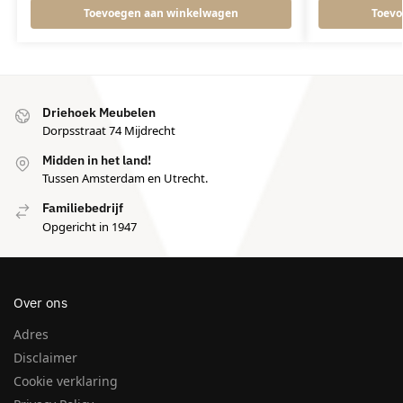
Toevoegen aan winkelwagen
Toevo
Driehoek Meubelen
Dorpsstraat 74 Mijdrecht
Midden in het land!
Tussen Amsterdam en Utrecht.
Familiebedrijf
Opgericht in 1947
Over ons
Adres
Disclaimer
Cookie verklaring