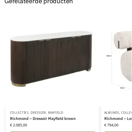
Gerelateerde producten
COLLECTIES
,
DRESSOIR
,
MAYFIELD
ALMUNDI
,
COLLE
Richmond – Dressoir Mayfield brown
Richmond – Lou
€
2.085,00
€
794,00