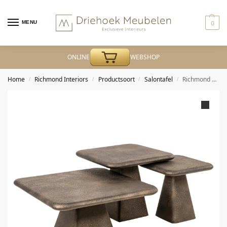
MENU
0
ONLINE
WEBSHOP
Home
Richmond Interiors
Productsoort
Salontafel
Richmond – Salontafel Marlie gold (Set of 3)
/
/
/
/