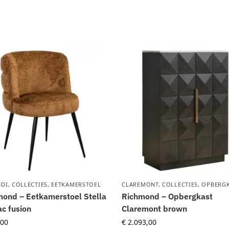
DI
,
COLLECTIES
,
EETKAMERSTOEL
CLAREMONT
,
COLLECTIES
,
OPBERG
ond – Eetkamerstoel Stella
Richmond – Opbergkast
c fusion
Claremont brown
00
€
2.093,00