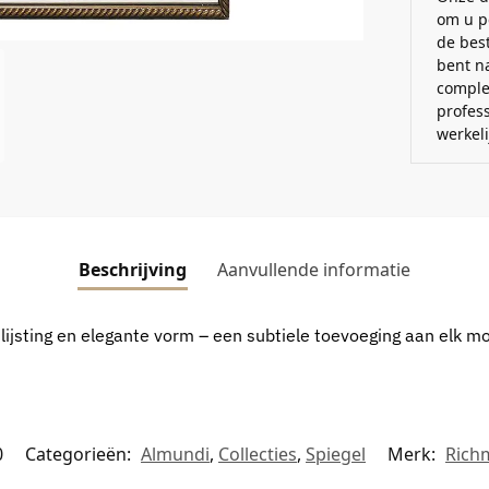
om u p
de best
bent n
comple
profes
werkel
Beschrijving
Aanvullende informatie
mlijsting en elegante vorm – een subtiele toevoeging aan elk mo
0
Categorieën:
Almundi
,
Collecties
,
Spiegel
Merk:
Rich