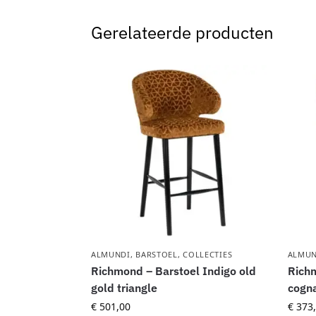
Gerelateerde producten
ALMUNDI
,
BARSTOEL
,
COLLECTIES
ALMUN
Richmond – Barstoel Indigo old
Richm
gold triangle
cogna
€
501,00
€
373,