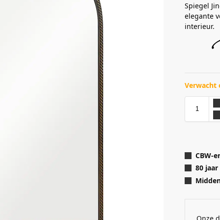
Spiegel Jin
elegante v
interieur.
Verwacht 
CBW-er
80 jaar
Midden 
Onze d