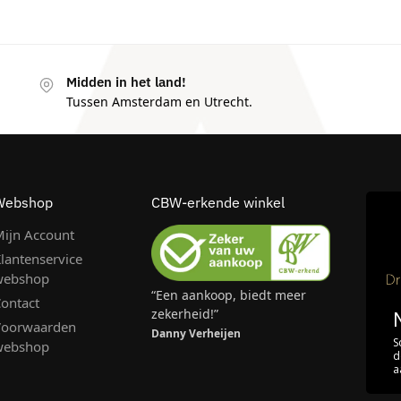
Midden in het land!
Tussen Amsterdam en Utrecht.
Webshop
CBW-erkende winkel
ijn Account
lantenservice
webshop
“Een aankoop, biedt meer
ontact
zekerheid!”
Voorwaarden
Danny Verheijen
S
webshop
d
a