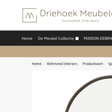
Home
De Meubel Collectie
MAISON DEBR
Home
Richmond Interiors
Productsoort
Sp
/
/
/