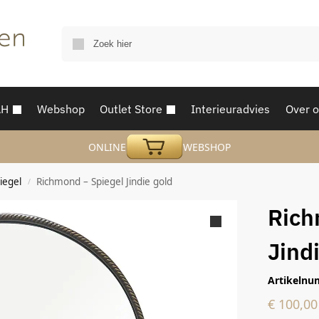
AH
Webshop
Outlet Store
Interieuradvies
Over 
ONLINE
WEBSHOP
iegel
Richmond – Spiegel Jindie gold
/
Rich
Jind
Artikelnu
€
100,00