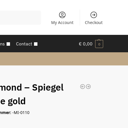
Zoeken
My Account
Checkout
ons
Contact
€
0,00
0
mond – Spiegel
ie gold
mmer:
-MI-0110