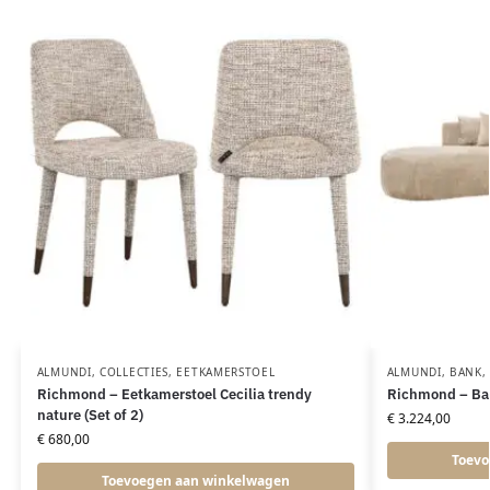
ALMUNDI
,
COLLECTIES
,
EETKAMERSTOEL
ALMUNDI
,
BANK
Richmond – Eetkamerstoel Cecilia trendy
Richmond – Ban
nature (Set of 2)
€
3.224,00
€
680,00
Toevo
Toevoegen aan winkelwagen