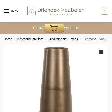
MENU
0
ONLINE
WEBSHOP
Home
Richmond Interiors
Productsoort
Vaas
Richmond – Vaas Kenza brass antique small
/
/
/
/