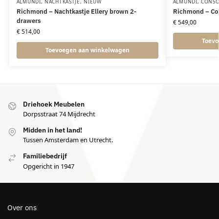
ALMUNDI
,
NACHTKASTJE
,
NIEUW
ALMUNDI
,
CONSO
Richmond – Nachtkastje Ellery brown 2-
Richmond – Co
drawers
€
549,00
€
514,00
Toevo
Toevoegen aan winkelwagen
Driehoek Meubelen
Dorpsstraat 74 Mijdrecht
Midden in het land!
Tussen Amsterdam en Utrecht.
Familiebedrijf
Opgericht in 1947
Over ons