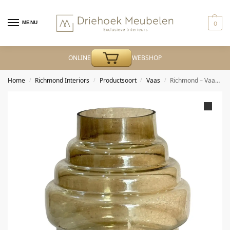
MENU
0
ONLINE
WEBSHOP
Home
Richmond Interiors
Productsoort
Vaas
Richmond – Vaas Liosa smoke large
/
/
/
/