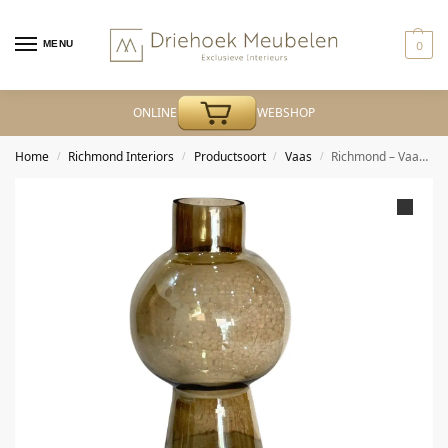
MENU
0
ONLINE
WEBSHOP
Home
Richmond Interiors
Productsoort
Vaas
Richmond – Vaas Sera smoke large
/
/
/
/