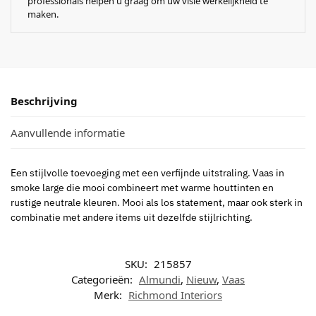
professionals helpen u graag om uw visie werkelijkheid te
maken.
Beschrijving
Aanvullende informatie
Een stijlvolle toevoeging met een verfijnde uitstraling. Vaas in
smoke large die mooi combineert met warme houttinten en
rustige neutrale kleuren. Mooi als los statement, maar ook sterk in
combinatie met andere items uit dezelfde stijlrichting.
SKU:
215857
Categorieën:
Almundi
,
Nieuw
,
Vaas
Merk:
Richmond Interiors