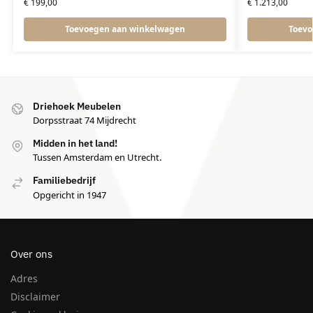
€
199,00
€
1.213,00
Toevoegen aan winkelwagen
Toevo
Driehoek Meubelen
Dorpsstraat 74 Mijdrecht
Midden in het land!
Tussen Amsterdam en Utrecht.
Familiebedrijf
Opgericht in 1947
Over ons
Adres
Disclaimer