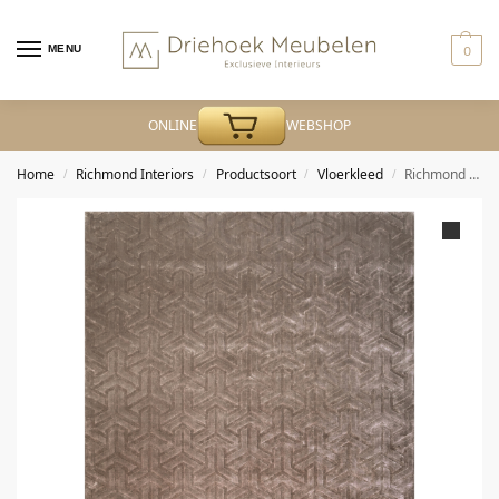
MENU
0
ONLINE
WEBSHOP
Home
Richmond Interiors
Productsoort
Vloerkleed
Richmond – Vloerkleed Arles taupe 300×400
/
/
/
/