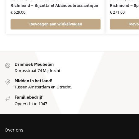
Richmond – Bijzettafel Abandos brass antique
Richmond – Spi
€
629,00
€
271,00
Toevoegen aan winkelwagen
Toevo
Driehoek Meubelen
Dorpsstraat 74 Mijdrecht
Midden in het land!
Tussen Amsterdam en Utrecht.
Familiebedrijf
Opgericht in 1947
Over ons