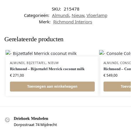
SKU:
215478
Categorieën:
Almundi
,
Nieuw
,
Vloerlamp
Merk:
Richmond Interiors
Gerelateerde producten
ALMUNDI
,
BIJZETTAFEL
,
NIEUW
ALMUNDI
,
CONSO
Richmond – Bijzettafel Merrick coconut milk
Richmond – Con
€
271,00
€
549,00
Toevoegen aan winkelwagen
Toevo
Driehoek Meubelen
Dorpsstraat 74 Mijdrecht