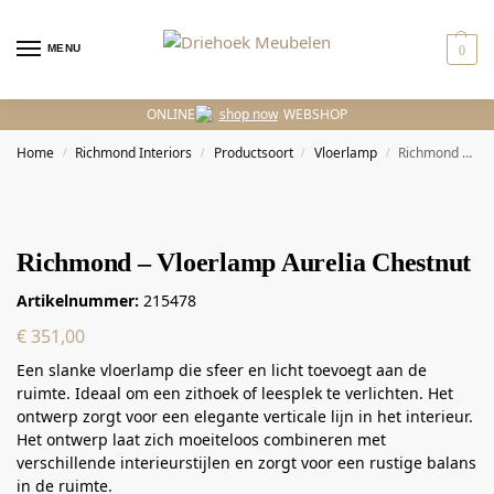
MENU
0
ONLINE
WEBSHOP
Home
Richmond Interiors
Productsoort
Vloerlamp
Richmond – Vloerlamp Aurelia Chestnut
/
/
/
/
Richmond – Vloerlamp Aurelia Chestnut
Artikelnummer:
215478
€
351,00
Een slanke vloerlamp die sfeer en licht toevoegt aan de
ruimte. Ideaal om een zithoek of leesplek te verlichten. Het
ontwerp zorgt voor een elegante verticale lijn in het interieur.
Het ontwerp laat zich moeiteloos combineren met
verschillende interieurstijlen en zorgt voor een rustige balans
in de ruimte.