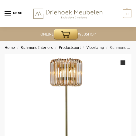
MENU
0
ONLINE
WEBSHOP
Home
Richmond Interiors
Productsoort
Vloerlamp
Richmond – Vloerlamp Channa bronze
/
/
/
/