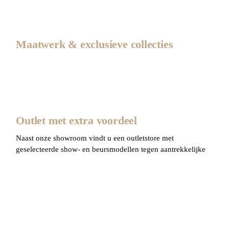
Maatwerk & exclusieve collecties
Outlet met extra voordeel
Naast onze showroom vindt u een
outletstore
met
geselecteerde show- en beursmodellen
tegen aantrekkelijke
kortingen. Zo combineert u luxe meubels met een verrassend
lage prijs.
Bezoek Driehoek Meubelen
Kom langs aan de
Dorpsstraat 74 in Mijdrecht
en ontdek
waarom klanten uit heel Nederland voor Driehoek Meubelen