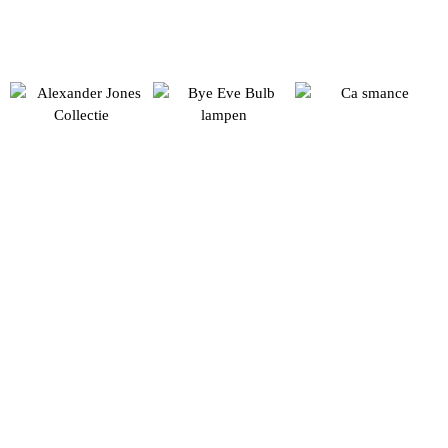
Driehoek Meubelen
Dorpsstraat 74 Mijdrecht
Midden in het land!
Tussen Amsterdam en Utrecht.
Familiebedrijf
Opgericht in 1947
Over ons
Adres