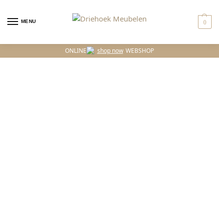
MENU
0
ONLINE
WEBSHOP
Driehoek Meubelen
Woonwinkel & Experience Center