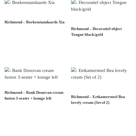
ALMUNDI
,
BOEKENSTANDAARDS
,
COLLECTIES
ALMUNDI
,
COLLECTIES
,
Richmond – Boekenstandaards Xia
DECORATIEF OBJECT
Richmond – Decoratief object
€
60,00
Tongue black/gold
€
58,00
Toevoegen aan winkelwagen
Toevoegen aan winkelwagen
ALMUNDI
,
BANK
,
COLLECTIES
ALMUNDI
,
COLLECTIES
,
EETKAMERSTOEL
Richmond – Bank Donovan cream
Richmond – Eetkamerstoel Bea
fusion 3-seater + lounge left
lovely cream (Set of 2)
€
2.768,00
€
351,00
Toevoegen aan winkelwagen
Toevoegen aan winkelwagen
Alles geladen