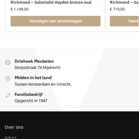
Richmond – Salontafel Hayden bronze oval
Richmond – Sal
€
1.149,00
€
719,00
Toevoegen aan winkelwagen
Toevo
Driehoek Meubelen
Dorpsstraat 74 Mijdrecht
Midden in het land!
Tussen Amsterdam en Utrecht.
Familiebedrijf
Opgericht in 1947
Over ons
Adres