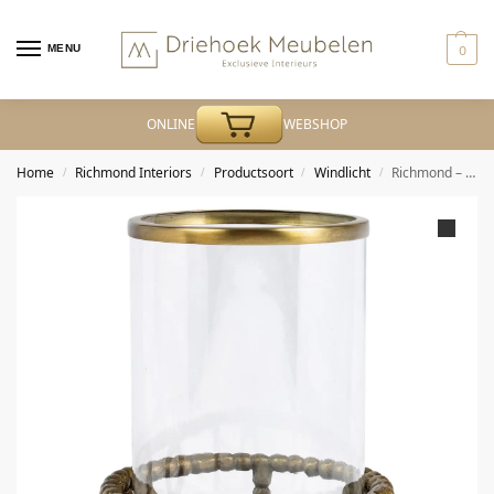
MENU
0
ONLINE
WEBSHOP
Home
Richmond Interiors
Productsoort
Windlicht
Richmond – Windlicht Mile brass antique
/
/
/
/