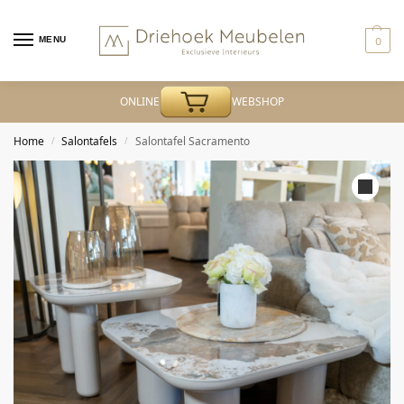
MENU
0
ONLINE
WEBSHOP
Home
Salontafels
Salontafel Sacramento
/
/