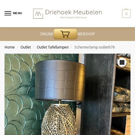
MENU
0
ONLINE
WEBSHOP
Home
Outlet
Outlet Tafellampen
Schemerlamp outlet676
/
/
/