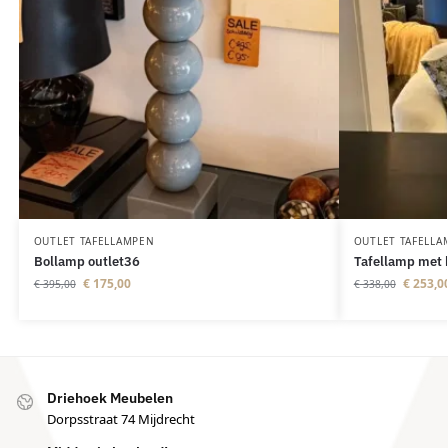
OUTLET TAFELLAMPEN
OUTLET TAFELLA
Bollamp outlet36
Tafellamp met 
€
175,00
€
253,0
€
395,00
€
338,00
Driehoek Meubelen
Dorpsstraat 74 Mijdrecht