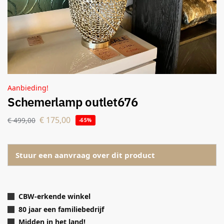
Aanbieding!
Schemerlamp outlet676
€
175,00
€
499,00
-65%
Stuur een aanvraag over dit product
CBW-erkende winkel
80 jaar een familiebedrijf
Midden in het land!