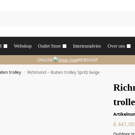
H
Webshop
Outlet Store
Interieuradvies
Over ons
ONLINE
WEBSHOP
iten trolley
Richmond – Buiten trolley Spritz beige
/
Rich
troll
Artikelnu
€
441,00
Outdoor tr