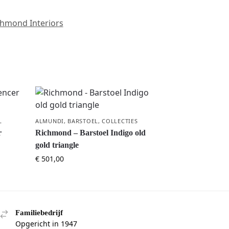
chmond Interiors
L
ALMUNDI
,
BARSTOEL
,
COLLECTIES
r
Richmond – Barstoel Indigo old
gold triangle
€
501,00
Familiebedrijf
Opgericht in 1947