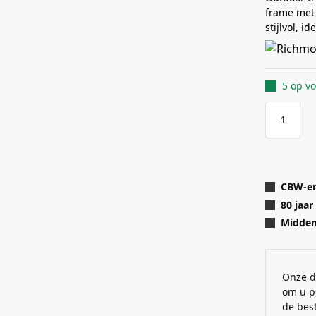
frame met 
stijlvol, i
5 op v
CBW-er
80 jaar
Midden 
Onze d
om u p
de best