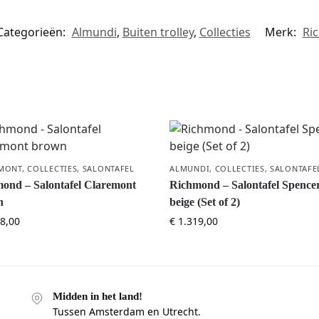
Categorieën:
Almundi
,
Buiten trolley
,
Collecties
Merk:
Ri
MONT
,
COLLECTIES
,
SALONTAFEL
ALMUNDI
,
COLLECTIES
,
SALONTAFE
ond – Salontafel Claremont
Richmond – Salontafel Spence
n
beige (Set of 2)
8,00
€
1.319,00
Midden in het land!
Tussen Amsterdam en Utrecht.