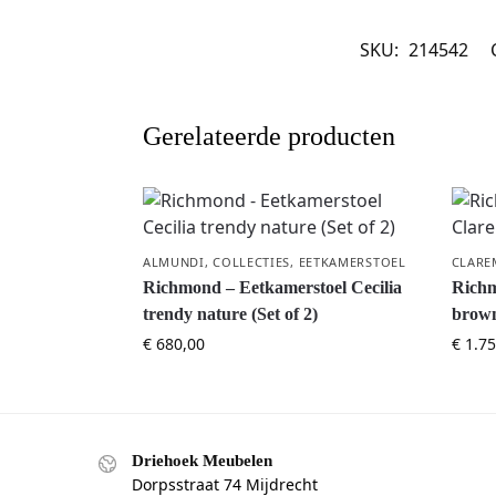
SKU:
214542
Gerelateerde producten
ALMUNDI
,
COLLECTIES
,
EETKAMERSTOEL
CLARE
Richmond – Eetkamerstoel Cecilia
Richm
trendy nature (Set of 2)
brow
€
680,00
€
1.75
Driehoek Meubelen
Dorpsstraat 74 Mijdrecht