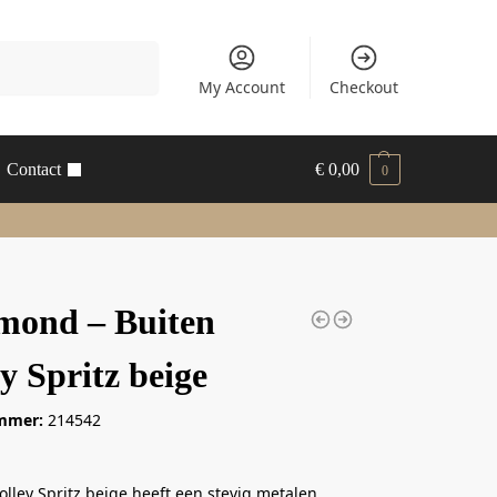
Zoeken
My Account
Checkout
Contact
€
0,00
0
mond – Buiten
ey Spritz beige
mmer:
214542
olley Spritz beige heeft een stevig metalen