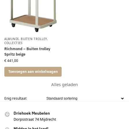
ALMUNDI
,
BUITEN TROLLEY
,
COLLECTIES
Richmond – Buiten trolley
Spritz beige
€
441,00
Toevoegen aan winkelwagen
Alles geladen
Enig resultaat
Driehoek Meubelen
Dorpsstraat 74 Mijdrecht
Midden in het land!