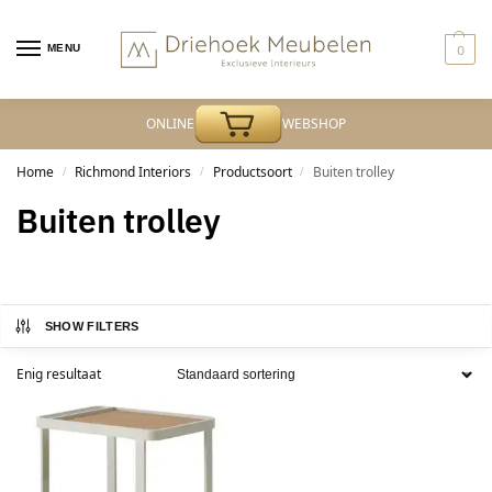
MENU
0
ONLINE
WEBSHOP
Home
Richmond Interiors
Productsoort
Buiten trolley
/
/
/
Buiten trolley
SHOW FILTERS
Enig resultaat