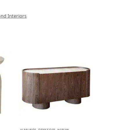
nd Interiors
ALMUNDI
,
DRESSOIR
,
NIEUW