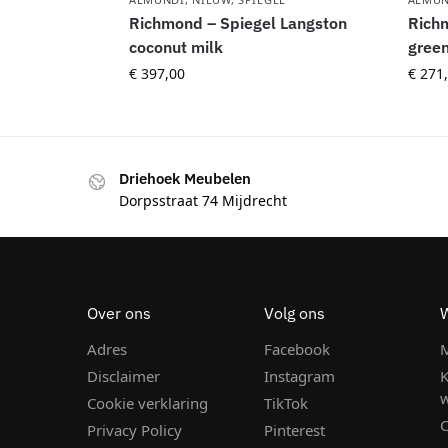
Richmond – Spiegel Langston
Richm
coconut milk
gree
€
397,00
€
271,
Driehoek Meubelen
Dorpsstraat 74 Mijdrecht
Over ons
Volg ons
Adres
Facebook
M
Disclaimer
Instagram
K
Cookie verklaring
TikTok
C
Privacy Policy
Pinterest