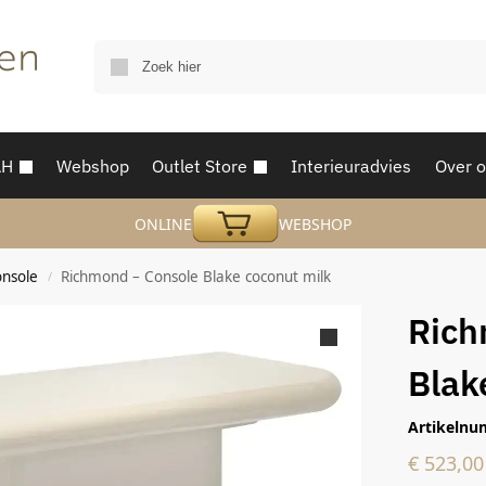
AH
Webshop
Outlet Store
Interieuradvies
Over 
ONLINE
WEBSHOP
nsole
Richmond – Console Blake coconut milk
/
Rich
Blak
Artikelnu
€
523,00