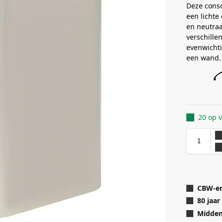
Deze conso
een lichte 
en neutraa
verschille
evenwichti
een wand.
20 op 
CBW-er
80 jaar
Midden 