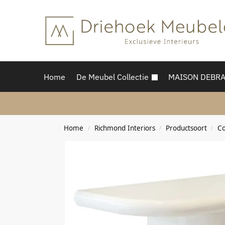
Home
De Meubel Collectie
MAISON DEBR
Home
Richmond Interiors
Productsoort
Co
/
/
/