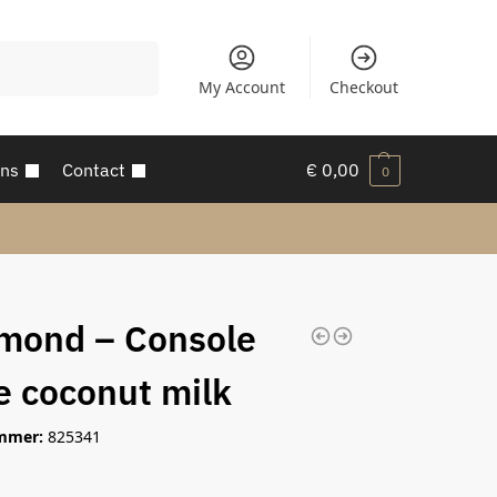
Zoeken
My Account
Checkout
ons
Contact
€
0,00
0
mond – Console
e coconut milk
mmer:
825341