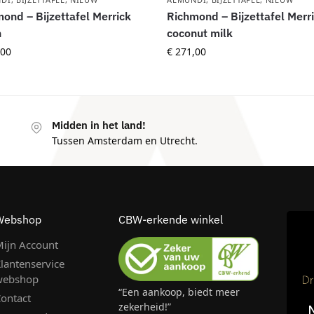
ond – Bijzettafel Merrick
Richmond – Bijzettafel Merr
n
coconut milk
00
€
271,00
Midden in het land!
Tussen Amsterdam en Utrecht.
Webshop
CBW-erkende winkel
ijn Account
lantenservice
webshop
“Een aankoop, biedt meer
ontact
zekerheid!”