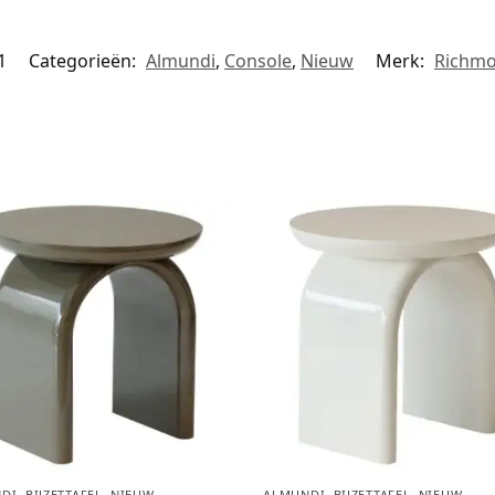
1
Categorieën:
Almundi
,
Console
,
Nieuw
Merk:
Richmo
DI
,
BIJZETTAFEL
,
NIEUW
ALMUNDI
,
BIJZETTAFEL
,
NIEUW