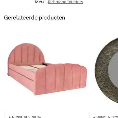
Merk:
Richmond Interiors
Gerelateerde producten
ALMUNDI
,
BED
,
NIEUW
ALMUNDI
,
NIEUW