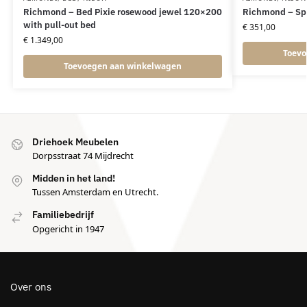
Richmond – Bed Pixie rosewood jewel 120×200
Richmond – Spi
with pull-out bed
€
351,00
€
1.349,00
Toevo
Toevoegen aan winkelwagen
Driehoek Meubelen
Dorpsstraat 74 Mijdrecht
Midden in het land!
Tussen Amsterdam en Utrecht.
Familiebedrijf
Opgericht in 1947
Over ons