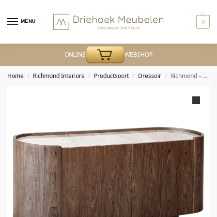
MENU
0
ONLINE
WEBSHOP
Home
Richmond Interiors
Productsoort
Dressoir
Richmond – Dressoir Callahan brown 2-doors
/
/
/
/