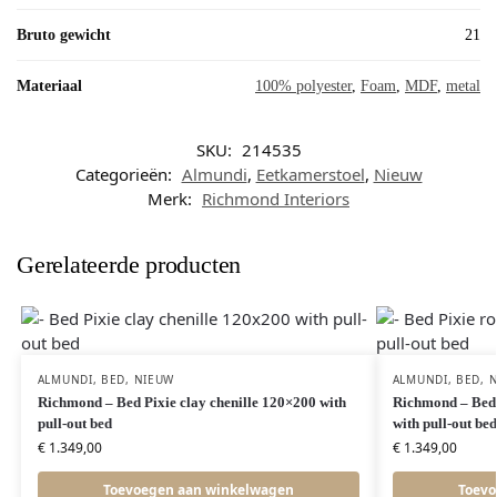
Bruto gewicht
21
Materiaal
100% polyester
,
Foam
,
MDF
,
metal
SKU:
214535
Categorieën:
Almundi
,
Eetkamerstoel
,
Nieuw
Merk:
Richmond Interiors
Gerelateerde producten
ALMUNDI
,
BED
,
NIEUW
ALMUNDI
,
BED
,
N
Richmond – Bed Pixie clay chenille 120×200 with
Richmond – Bed 
pull-out bed
with pull-out bed
€
1.349,00
€
1.349,00
Toevoegen aan winkelwagen
Toevo