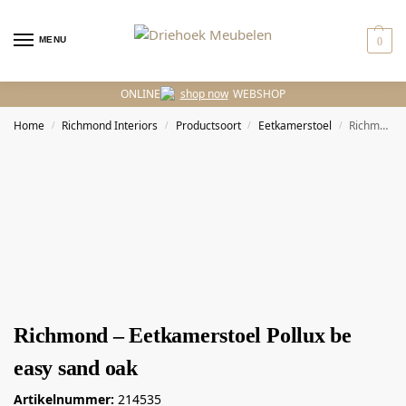
MENU
0
ONLINE
WEBSHOP
Home
Richmond Interiors
Productsoort
Eetkamerstoel
Richmond – Eetkamerstoel Pollux be easy sand oak
/
/
/
/
Richmond – Eetkamerstoel Pollux be
easy sand oak
Artikelnummer:
214535