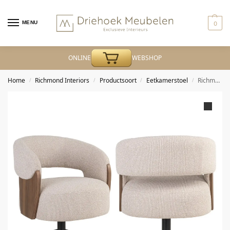
MENU
0
ONLINE
WEBSHOP
Home
Richmond Interiors
Productsoort
Eetkamerstoel
Richmond – Eetkamerstoel Pollux lodge desert walnut
/
/
/
/