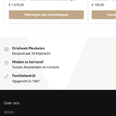
€
1.676,00
€
199,00
Toevoegen aan winkelwagen
Toevo
Driehoek Meubelen
Dorpsstraat 74 Mijdrecht
Midden in het land!
Tussen Amsterdam en Utrecht.
Familiebedrijf
Opgericht in 1947
Over ons
Adres