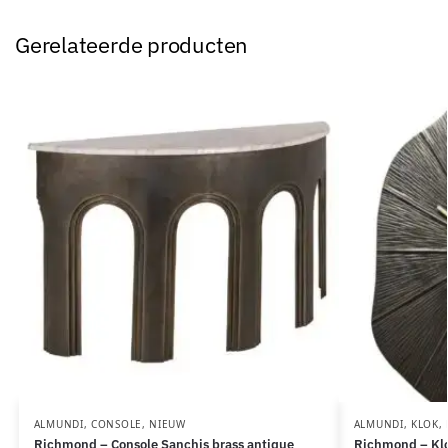
Gerelateerde producten
ALMUNDI
,
CONSOLE
,
NIEUW
ALMUNDI
,
KLOK
,
Richmond – Console Sanchis brass antique
Richmond – Klo