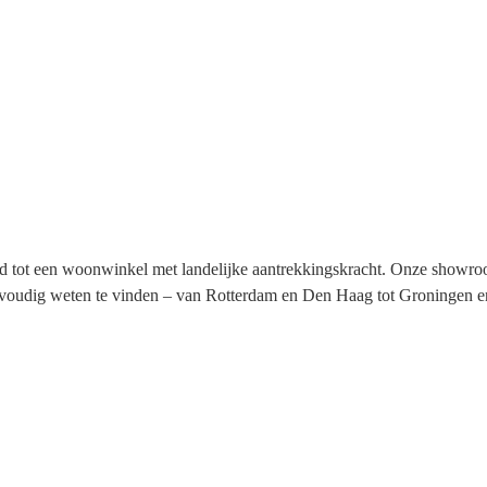
e Meubelcollectie
Bankstellen
Klik hier
Klik hier
tot een woonwinkel met landelijke aantrekkingskracht. Onze showroom
nvoudig weten te vinden – van Rotterdam en Den Haag tot Groningen e