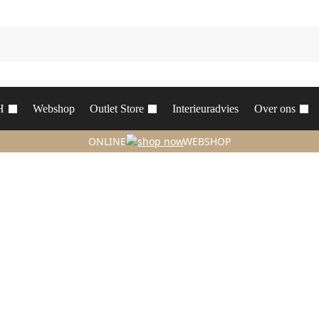
H
Webshop
Outlet Store
Interieuradvies
Over ons
ONLINE
WEBSHOP