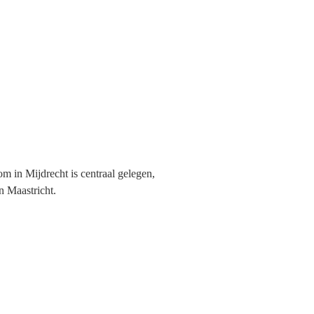
Slaapkamers
Klik hier
 in Mijdrecht is centraal gelegen,
n Maastricht.