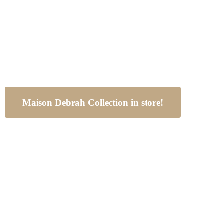
Driehoek Meubelen
Woonwinkel & Experience Center
Maison Debrah Collection in store!