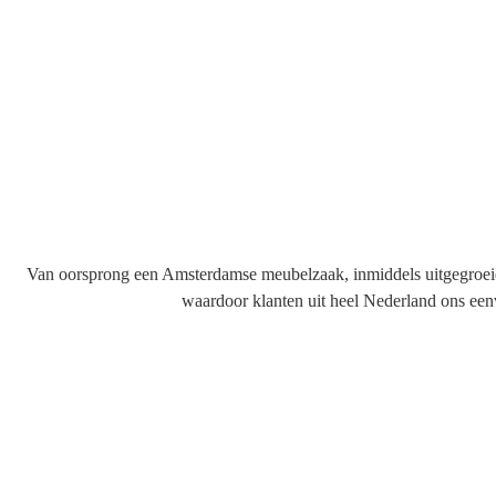
Maison Debrah
D
Kom naar de winkel!
Van oorsprong een Amsterdamse meubelzaak, inmiddels uitgegroeid 
waardoor klanten uit heel Nederland ons ee